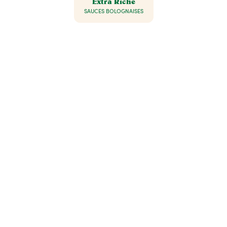
Extra Riche
SAUCES BOLOGNAISES
Tout pour réussir
des plats savoureux
NOS IDÉES RECETTES
NOS CONSEILS